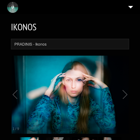
ASMENYBĖS
IKONOS
MENININKAI
IKONOS
PRADINIS
- Ikonos
9
SERIJOS
APIE
MEISTRAS IR MŪZA
MINČIŲ ΛRCHITEKTŪRA
5
ALBUMAI
PERJUNGIAMOS SAPNO TIKROVĖS
1
/
9